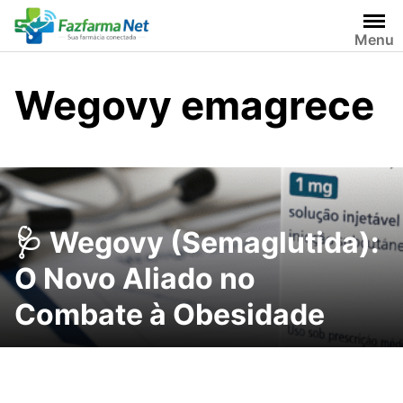
Skip
to
Menu
content
Wegovy emagrece
🩺 Wegovy (Semaglutida):
O Novo Aliado no
Combate à Obesidade