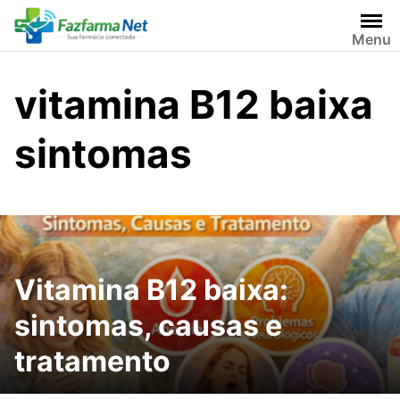
Skip
to
Menu
content
vitamina B12 baixa
sintomas
Vitamina B12 baixa:
sintomas, causas e
tratamento