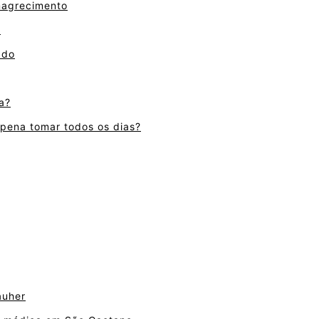
magrecimento
r
ado
a?
a pena tomar todos os dias?
auher