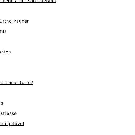
a médica em São Caetano
 Ortho Pauher
ila
antes
ra tomar ferro?
as
estresse
r injetável