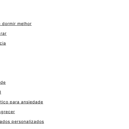
o dormir melhor
rar
cia
ade
l
ico para ansiedade
agrecer
ados personalizados