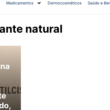
Medicamentos
Dermocosméticos
Saúde e Be
ante natural
ína
te
do,