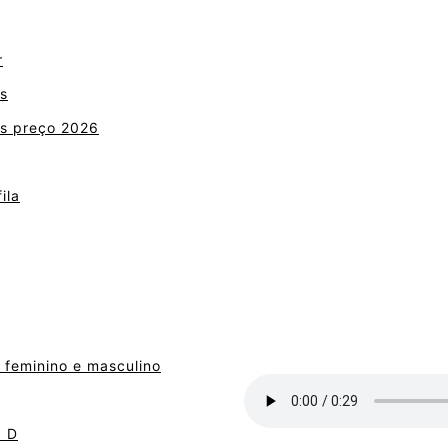
r
s
s preço 2026
ila
 feminino e masculino
a D