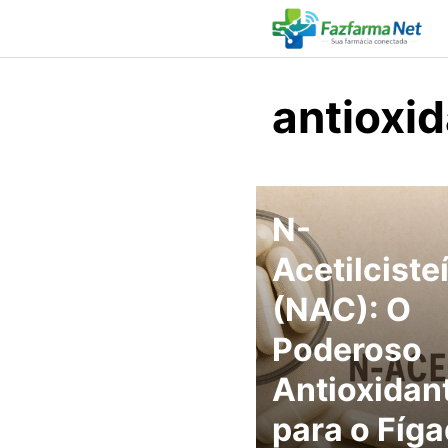
Skip
to
content
antioxid
N-
Acetilciste
(NAC): O
Poderoso
Antioxidan
para o Fíga