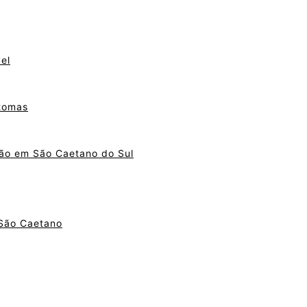
el
ntomas
ão em São Caetano do Sul
 São Caetano