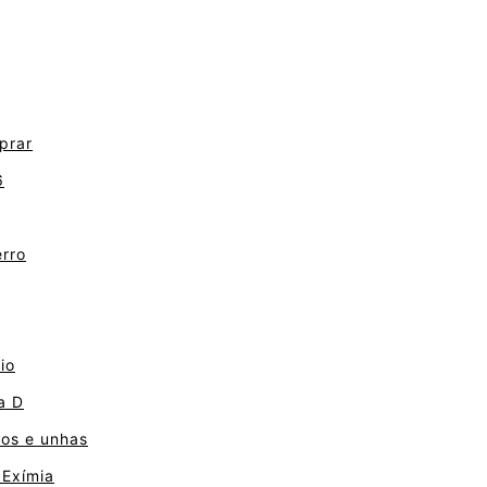
prar
6
erro
io
a D
os e unhas
 Exímia